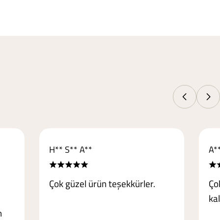
H** S** A**
A*
Çok güzel ürün teşekkürler.
Ço
kal
n