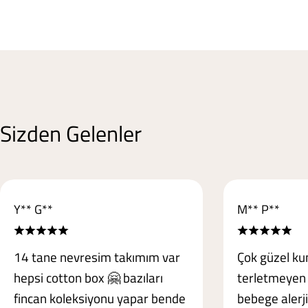
Sizden Gelenler
Y** G**
M** P**
14 tane nevresim takımım var
Çok güzel ku
hepsi cotton box 🤗 bazıları
terletmeyen
fincan koleksiyonu yapar bende
bebege alerj