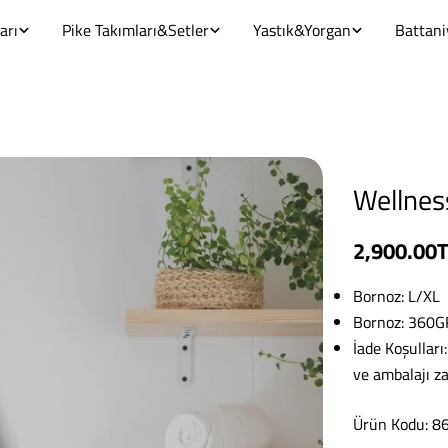
arı
Pike Takımları&Setler
Yastık&Yorgan
Battani
Wellnes
Normal
2,900.00
fiyat
Bornoz: L/XL
Bornoz: 360
İade Koşulları
ve ambalajı z
Ürün Kodu: 