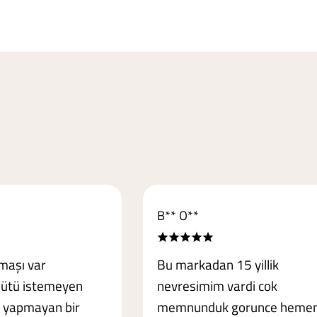
B** O**
maşı var
Bu markadan 15 yillik
 ütü istemeyen
nevresimim vardi cok
i yapmayan bir
memnunduk gorunce heme