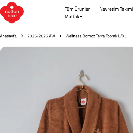
İçeriğe
Tüm Ürünler
Nevresim Takıml
atla
Mutfak
Anasayfa
2025-2026 AW
Wellness Bornoz Terra Toprak L/XL
Ürün
bilgilerine
atla