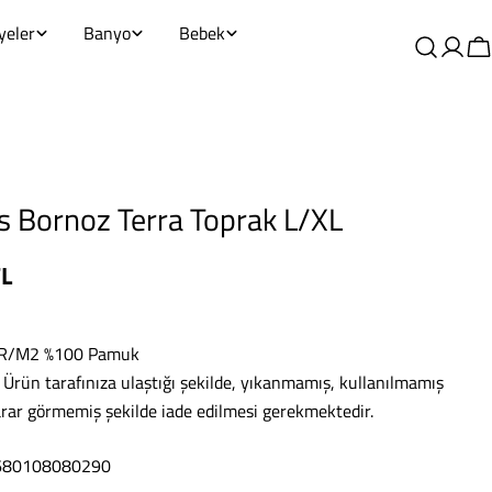
yeler
Banyo
Bebek
Giriş
S
yapm
s Bornoz Terra Toprak L/XL
TL
GR/M2 %100 Pamuk
: Ürün tarafınıza ulaştığı şekilde, yıkanmamış, kullanılmamış
arar görmemiş şekilde iade edilmesi gerekmektedir.
8680108080290