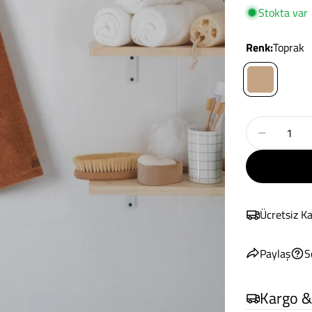
Stokta var
Renk:
Toprak
Miktar
Wellness 
Ücretsiz K
Paylaş
S
Kargo &