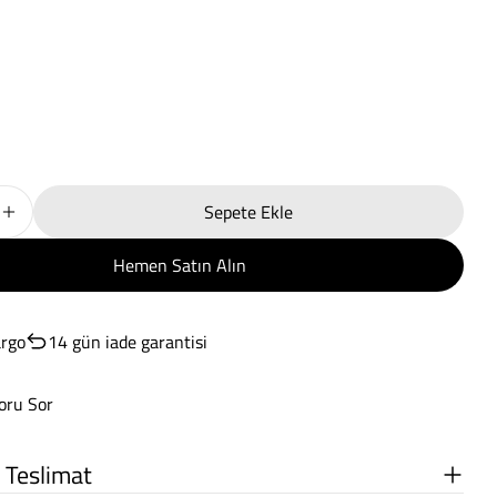
Sepete Ekle
Bornoz Terra Toprak L/XL Için Miktarı Azaltın
Wellness Bornoz Terra Toprak L/XL Için Miktarı Artırın
Hemen Satın Alın
argo
14 gün iade garantisi
oru Sor
 Teslimat