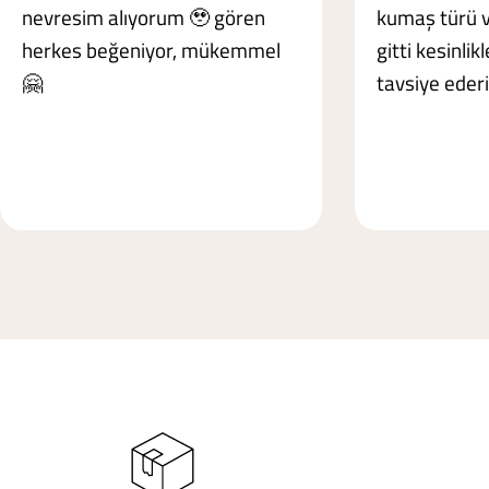
nevresim alıyorum 🥹 gören
kumaş türü 
herkes beğeniyor, mükemmel
gitti kesinlik
🤗
tavsiye eder