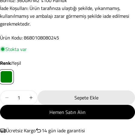
Bornoz: 360GR/M2 %100 Pamuk
İade Koşulları: Ürün tarafınıza ulaştığı şekilde, yıkanmamış,
Soru Sor
kullanılmamış ve ambalajı zarar görmemiş şekilde iade edilmesi
gerekmektedir.
Adınız
Ürün Kodu: 8680108080245
E-
posta
Stokta var
adresiniz
Paylaş
Telefonunuz
Renk:
Yeşil
Kopyala
Paylaş
Mesajın
Facebook'ta
X'te
Pinterest'teki
Paylaş
paylaş
Pin
Miktar
Sepete Ekle
Wellness Bornoz Forest Yeşil S/M Için Miktarı Azaltın
Wellness Bornoz Forest Yeşil S/M Için Miktarı A
* işaretli alanların doldurulması zorunludur.
Hemen Satın Alın
Soru Gönder
Ücretsiz Kargo
14 gün iade garantisi