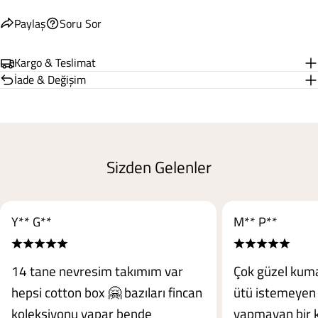
Paylaş
Soru Sor
Kargo & Teslimat
İade & Değişim
Sizden Gelenler
Y** G**
M** P**
14 tane nevresim takımım var
Çok güzel kuma
hepsi cotton box 🤗 bazıları fincan
ütü istemeyen 
koleksiyonu yapar bende
yapmayan bir 