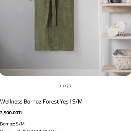
1
/
2
Wellness Bornoz Forest Yeşil S/M
Normal
2,900.00TL
fiyat
Bornoz: S/M