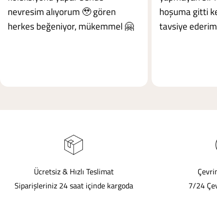
nevresim alıyorum 🥹 gören
hoşuma gitti ke
herkes beğeniyor, mükemmel 🤗
tavsiye ederim
Ücretsiz & Hızlı Teslimat
Çevri
Siparişleriniz 24 saat içinde kargoda
7/24 Çev