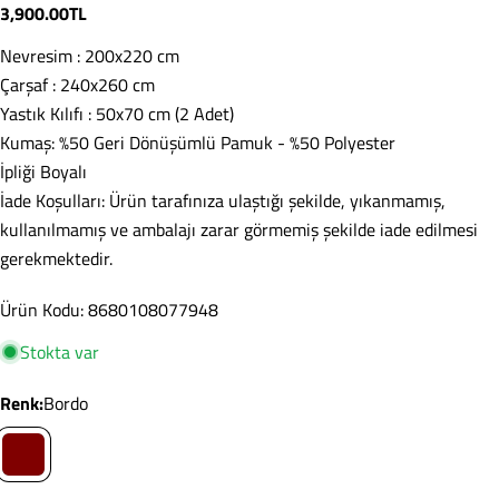
Normal
3,900.00TL
fiyat
Nevresim : 200x220 cm
Çarşaf : 240x260 cm
Yastık Kılıfı : 50x70 cm (2 Adet)
Kumaş: %50 Geri Dönüşümlü Pamuk - %50 Polyester
İpliği Boyalı
Soru Sor
İade Koşulları: Ürün tarafınıza ulaştığı şekilde, yıkanmamış,
Adınız
kullanılmamış ve ambalajı zarar görmemiş şekilde iade edilmesi
gerekmektedir.
E-
posta
Ürün Kodu: 8680108077948
adresiniz
Paylaş
Telefonunuz
Stokta var
Kopyala
Paylaş
Mesajın
renk:
Bordo
Facebook'ta
X'te
Pinterest'teki
Paylaş
paylaş
Pin