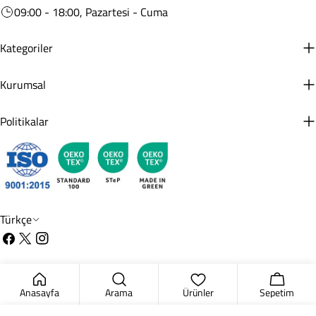
09:00 - 18:00, Pazartesi - Cuma
Kategoriler
Kurumsal
Politikalar
D
Türkçe
i
Facebook
X
instagram
l
(Twitter)
Ödeme
© 2026
Cotton Box
.
Shopify tarafından desteklenmektedir
metodları
Anasayfa
Arama
Ürünler
Sepetim