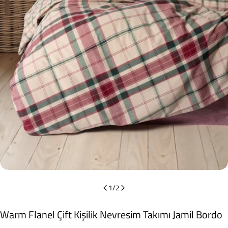
0 medyasını modda açın
1
/
2
Warm Flanel Çift Kişilik Nevresim Takımı Jamil Bordo