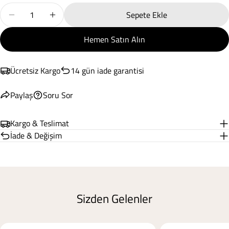
* işaretli alanların doldurulması zorunludur.
Miktar
Sepete Ekle
Warm Flanel Çift Kişilik Nevresim Takımı Jamil Bordo Için 
Warm Flanel Çift Kişilik Nevresim Takımı Jamil 
Soru Gönder
Hemen Satın Alın
Ücretsiz Kargo
14 gün iade garantisi
Paylaş
Soru Sor
Kargo & Teslimat
İade & Değişim
Sizden Gelenler