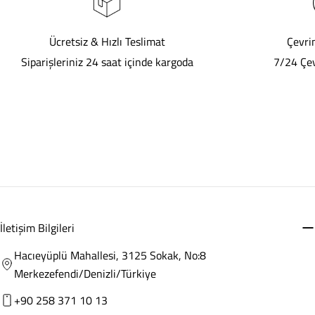
Ücretsiz & Hızlı Teslimat
Çevri
Siparişleriniz 24 saat içinde kargoda
7/24 Çev
İletişim Bilgileri
Hacıeyüplü Mahallesi, 3125 Sokak, No:8
Merkezefendi/Denizli/Türkiye
+90 258 371 10 13