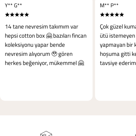
Y** G**
M** P**
14 tane nevresim takımım var
Çok güzel kuma
hepsi cotton box 🤗 bazıları fincan
ütü istemeyen 
koleksiyonu yapar bende
yapmayan bir 
nevresim alıyorum 🥹 gören
hoşuma gitti ke
herkes beğeniyor, mükemmel 🤗
tavsiye ederim