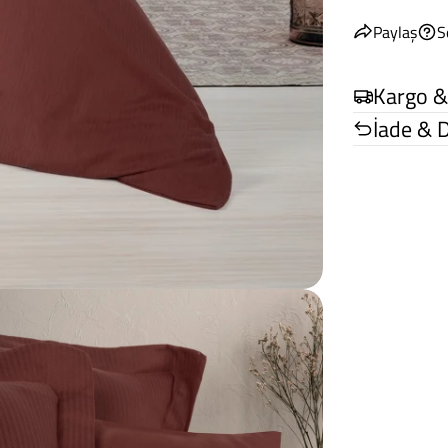
Paylaş
S
Kargo &
İade & 