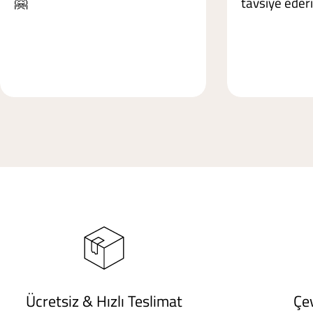
🤗
tavsiye eder
Ücretsiz & Hızlı Teslimat
Çe