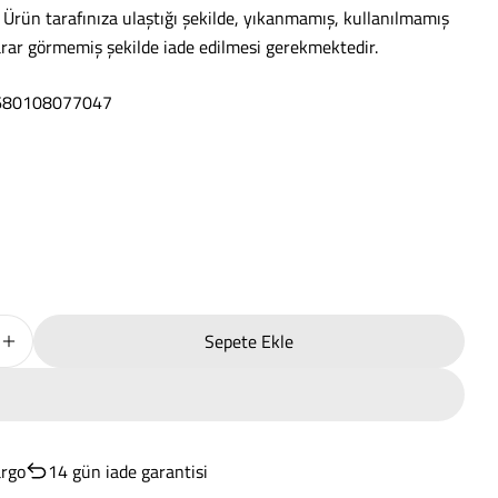
: Ürün tarafınıza ulaştığı şekilde, yıkanmamış, kullanılmamış
arar görmemiş şekilde iade edilmesi gerekmektedir.
8680108077047
Soru Sor
Sepete Ekle
ft Çift Kişilik Nevresim Takımı Bordo Için Miktarı Azaltın
Tensel Craft Çift Kişilik Nevresim Takımı Bordo Için Miktarı A
Adınız
E-
posta
argo
14 gün iade garantisi
Paylaş
adresiniz