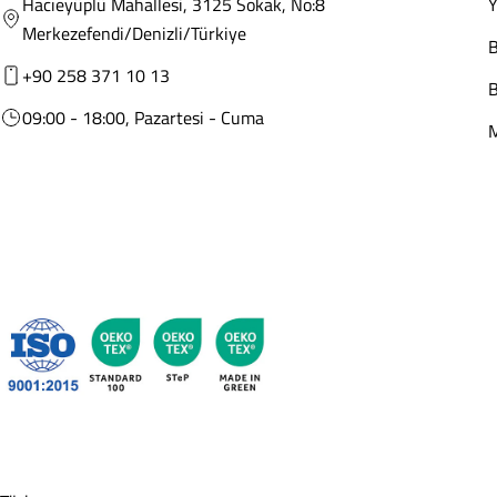
Hacıeyüplü Mahallesi, 3125 Sokak, No:8
Y
Merkezefendi/Denizli/Türkiye
+90 258 371 10 13
09:00 - 18:00, Pazartesi - Cuma
M