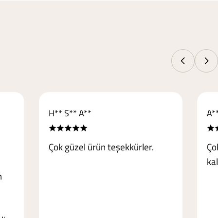
H** S** A**
A*
Çok güzel ürün teşekkürler.
Ço
kal
n