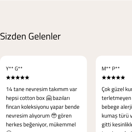
Sizden Gelenler
Y** G**
M** P**
14 tane nevresim takımım var
Çok güzel ku
hepsi cotton box 🤗 bazıları
terletmeyen
fincan koleksiyonu yapar bende
bebege alerj
nevresim alıyorum 🥹 gören
kumaş türü 
herkes beğeniyor, mükemmel
gitti kesinlik