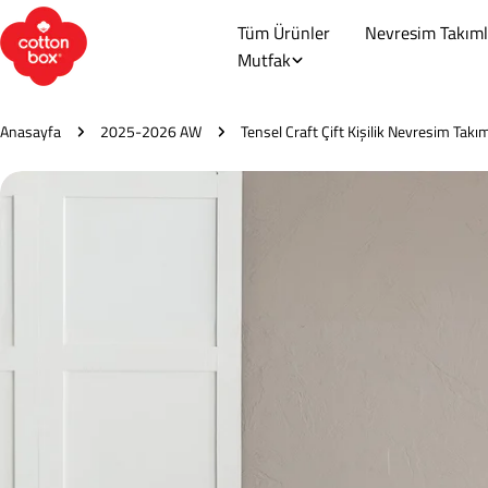
İçeriğe
Tüm Ürünler
Nevresim Takıml
atla
Mutfak
Anasayfa
2025-2026 AW
Tensel Craft Çift Kişilik Nevresim Takı
Ürün
bilgilerine
atla