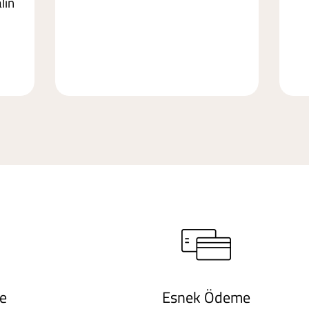
lin
de
Esnek Ödeme