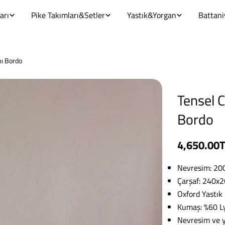
arı
Pike Takımları&Setler
Yastık&Yorgan
Battani
mı Bordo
Tensel C
Bordo
Normal
4,650.00
fiyat
Nevresim: 20
Çarşaf: 240x
Oxford Yastık 
Kumaş: %60 L
Nevresim ve y