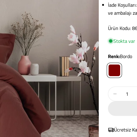
İade Koşulları
ve ambalajı z
Ürün Kodu: 
Stokta var
renk:
Bordo
Miktar
Tensel Cra
Ücretsiz K