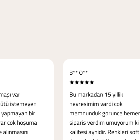
B** O**
maşı var
Bu markadan 15 yillik
 ütü istemeyen
nevresimim vardi cok
i yapmayan bir
memnunduk gorunce heme
var cok hoşuma
siparis verdim umuyorum ki
le alınmasını
kalitesi aynidir. Renkleri soft