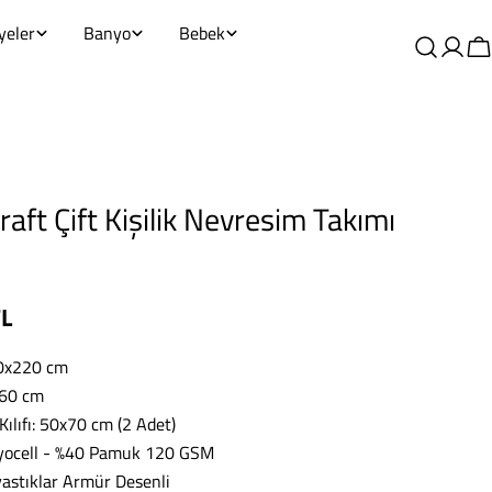
yeler
Banyo
Bebek
Giriş
S
yapm
raft Çift Kişilik Nevresim Takımı
TL
0x220 cm
260 cm
Kılıfı: 50x70 cm (2 Adet)
yocell - %40 Pamuk 120 GSM
astıklar Armür Desenli