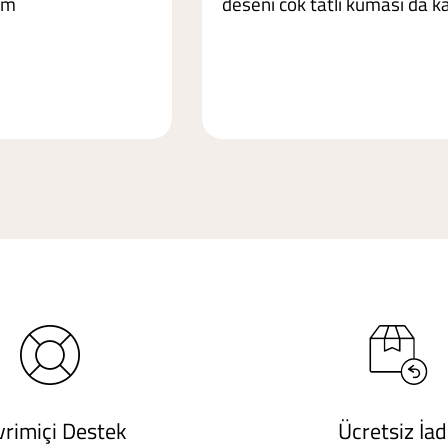
im
deseni cok tatli kumasi da ka
vrimiçi Destek
Ücretsiz İa