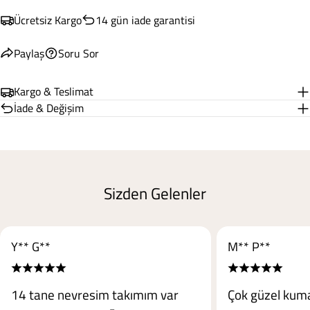
Ücretsiz Kargo
14 gün iade garantisi
Paylaş
Soru Sor
Kargo & Teslimat
İade & Değişim
Sizden Gelenler
Y** G**
M** P**
14 tane nevresim takımım var
Çok güzel kuma