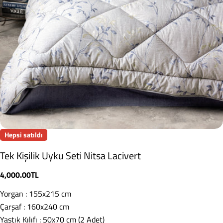
Hepsi satıldı
Tek Kişilik Uyku Seti Nitsa Lacivert
Normal
4,000.00TL
fiyat
Yorgan : 155x215 cm
Çarşaf : 160x240 cm
Yastık Kılıfı : 50x70 cm (2 Adet)