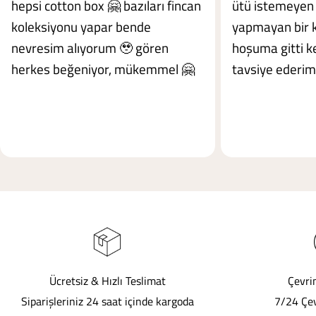
hepsi cotton box 🤗 bazıları fincan
ütü istemeyen 
koleksiyonu yapar bende
yapmayan bir 
nevresim alıyorum 🥹 gören
hoşuma gitti ke
herkes beğeniyor, mükemmel 🤗
tavsiye ederim
Ücretsiz & Hızlı Teslimat
Çevri
Siparişleriniz 24 saat içinde kargoda
7/24 Çev