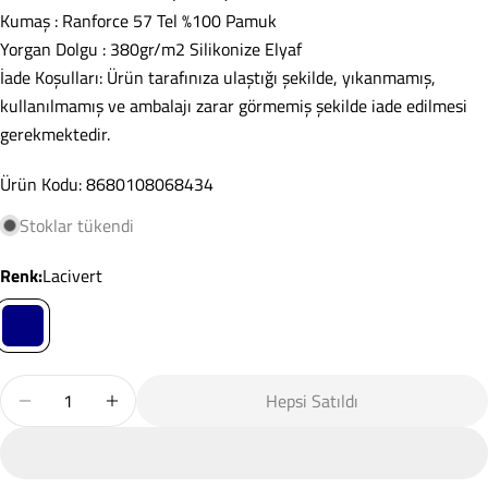
Kumaş : Ranforce 57 Tel %100 Pamuk
Soru Sor
Yorgan Dolgu : 380gr/m2 Silikonize Elyaf
İade Koşulları: Ürün tarafınıza ulaştığı şekilde, yıkanmamış,
Adınız
kullanılmamış ve ambalajı zarar görmemiş şekilde iade edilmesi
gerekmektedir.
E-
posta
Ürün Kodu: 8680108068434
adresiniz
Paylaş
Telefonunuz
Stoklar tükendi
Kopyala
Paylaş
Mesajın
renk:
Lacivert
Facebook'ta
X'te
Pinterest'teki
Paylaş
paylaş
Pin
* işaretli alanların doldurulması zorunludur.
Miktar
Hepsi Satıldı
Tek Kişilik Uyku Seti Nitsa Lacivert Için Miktarı Azaltın
Tek Kişilik Uyku Seti Nitsa Lacivert Için Miktarı 
Soru Gönder