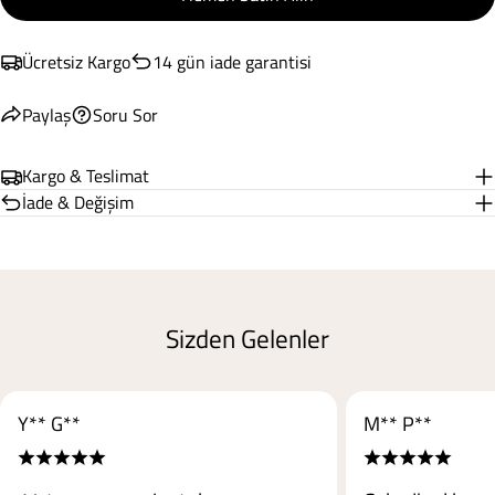
Ücretsiz Kargo
14 gün iade garantisi
Paylaş
Soru Sor
Kargo & Teslimat
İade & Değişim
Sizden Gelenler
Y** G**
M** P**