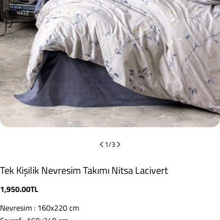
1
/
3
Tek Kişilik Nevresim Takımı Nitsa Lacivert
Normal
1,950.00TL
fiyat
Nevresim : 160x220 cm