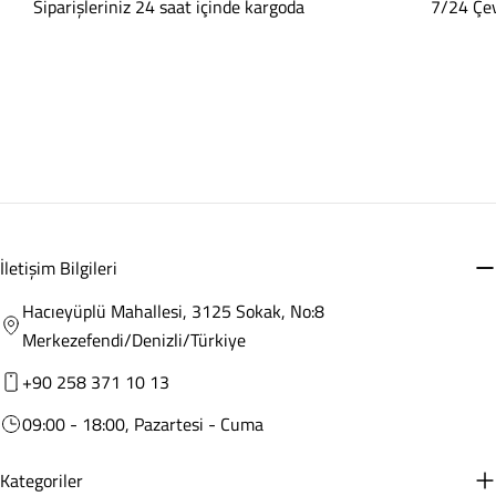
Siparişleriniz 24 saat içinde kargoda
7/24 Çev
İletişim Bilgileri
Hacıeyüplü Mahallesi, 3125 Sokak, No:8
Merkezefendi/Denizli/Türkiye
+90 258 371 10 13
09:00 - 18:00, Pazartesi - Cuma
Kategoriler