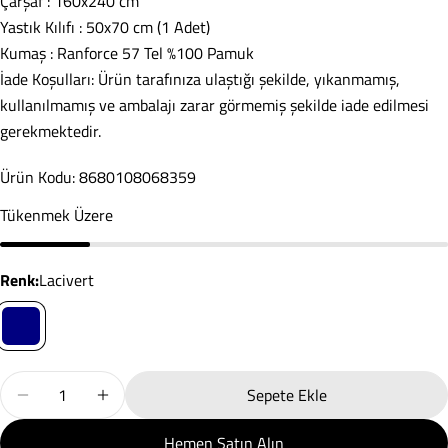
Çarşaf : 160x240 cm
Yastık Kılıfı : 50x70 cm (1 Adet)
Kumaş : Ranforce 57 Tel %100 Pamuk
Soru Sor
İade Koşulları: Ürün tarafınıza ulaştığı şekilde, yıkanmamış,
kullanılmamış ve ambalajı zarar görmemiş şekilde iade edilmesi
Adınız
gerekmektedir.
E-
Ürün Kodu: 8680108068359
posta
adresiniz
Tükenmek Üzere
Paylaş
Telefonunuz
Kopyala
Paylaş
renk:
Lacivert
Mesajın
Facebook'ta
X'te
Pinterest'teki
Paylaş
paylaş
Pin
* işaretli alanların doldurulması zorunludur.
Miktar
Sepete Ekle
Tek Kişilik Nevresim Takımı Nitsa Lacivert Için Miktarı Aza
Tek Kişilik Nevresim Takımı Nitsa Lacivert Için M
Soru Gönder
Hemen Satın Alın