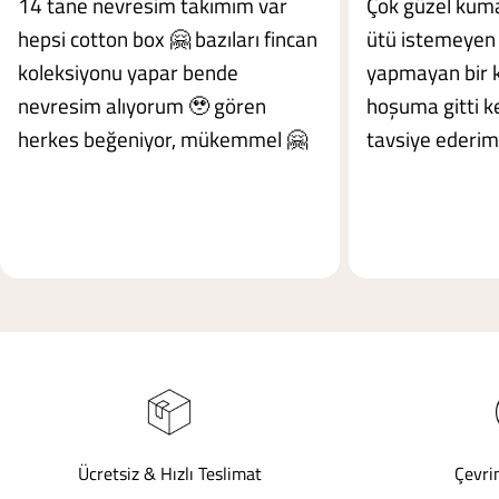
14 tane nevresim takımım var
Çok güzel kuma
hepsi cotton box 🤗 bazıları fincan
ütü istemeyen 
koleksiyonu yapar bende
yapmayan bir 
nevresim alıyorum 🥹 gören
hoşuma gitti ke
herkes beğeniyor, mükemmel 🤗
tavsiye ederim
Ücretsiz & Hızlı Teslimat
Çevri