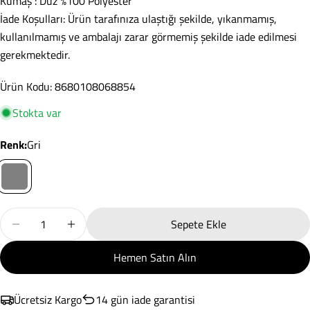
Kumaş : Düz %100 Polyester
İade Koşulları: Ürün tarafınıza ulaştığı şekilde, yıkanmamış,
Soru Sor
kullanılmamış ve ambalajı zarar görmemiş şekilde iade edilmesi
gerekmektedir.
Adınız
Ürün Kodu: 8680108068854
E-
posta
Stokta var
adresiniz
Paylaş
Telefonunuz
renk:
Gri
Kopyala
Paylaş
Mesajın
Facebook'ta
X'te
Pinterest'teki
Paylaş
paylaş
Pin
Miktar
Sepete Ekle
Plain Masa Örtüsü Gri 155x220 Için Miktarı Azaltın
Plain Masa Örtüsü Gri 155x220 Için Miktarı Art
* işaretli alanların doldurulması zorunludur.
Hemen Satın Alın
Soru Gönder
Ücretsiz Kargo
14 gün iade garantisi