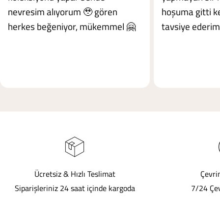
nevresim alıyorum 🥹 gören
hoşuma gitti ke
herkes beğeniyor, mükemmel 🤗
tavsiye ederim
Ücretsiz & Hızlı Teslimat
Çevri
Siparişleriniz 24 saat içinde kargoda
7/24 Çev