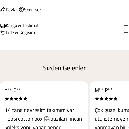
Paylaş
Soru Sor
Kargo & Teslimat
İade & Değişim
Sizden Gelenler
Y** G**
M** P**
14 tane nevresim takımım var
Çok güzel kuma
hepsi cotton box 🤗 bazıları fincan
ütü istemeyen 
koleksiyonu yapar bende
yapmayan bir 