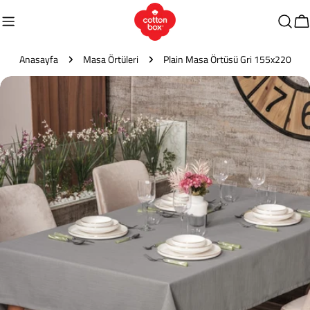
İçeriğe
atla
S
Anasayfa
Masa Örtüleri
Plain Masa Örtüsü Gri 155x220
Ürün
bilgilerine
atla
0 medyasını modda açın