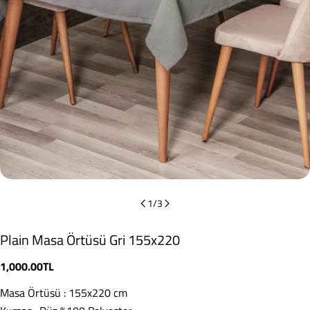
1
/
3
Plain Masa Örtüsü Gri 155x220
Normal
1,000.00TL
fiyat
Masa Örtüsü : 155x220 cm